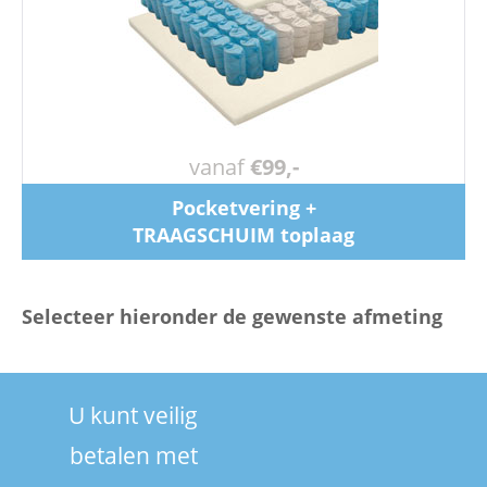
vanaf
€99,-
Pocketvering +
TRAAGSCHUIM toplaag
Selecteer hieronder de gewenste afmeting
U kunt veilig
betalen met