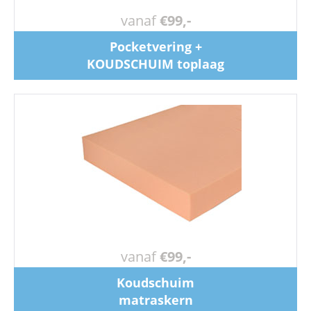
vanaf
€99,-
Pocketvering +
KOUDSCHUIM toplaag
vanaf
€99,-
Koudschuim
matraskern