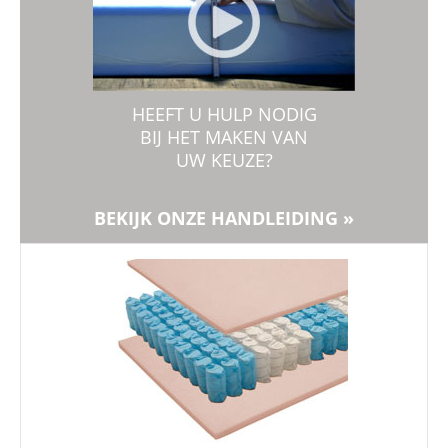
HEEFT U HULP NODIG
BIJ HET MAKEN VAN
UW KEUZE?
BEKIJK ONZE HANDLEIDING »