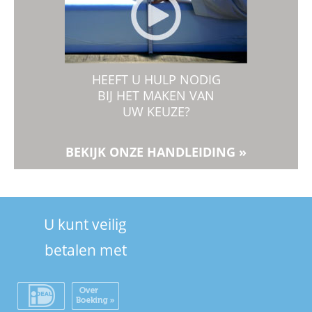
HEEFT U HULP NODIG
BIJ HET MAKEN VAN
UW KEUZE?
BEKIJK ONZE HANDLEIDING »
U kunt veilig
betalen met