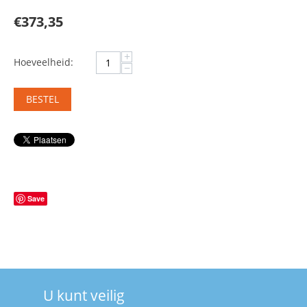
€
373,35
+
Hoeveelheid:
−
BESTEL
Save
U kunt veilig