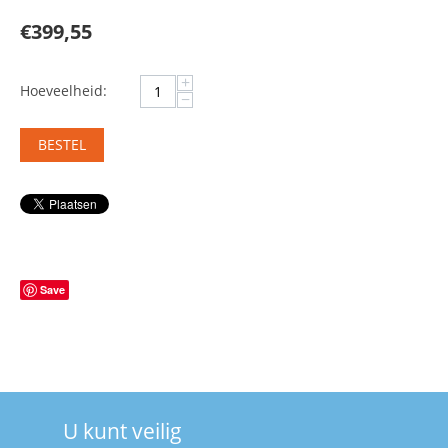
€
399,55
+
Hoeveelheid:
−
BESTEL
Save
U kunt veilig