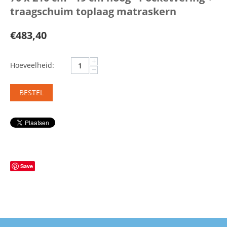
traagschuim toplaag matraskern
€
483,40
+
Hoeveelheid:
−
BESTEL
Save